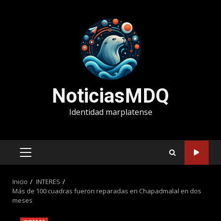
Saltar
al
contenido
NoticiasMDQ
Identidad marplatense
MENÚ
PRINCIPAL
Inicio
INTERES
Más de 100 cuadras fueron reparadas en Chapadmalal en dos
meses