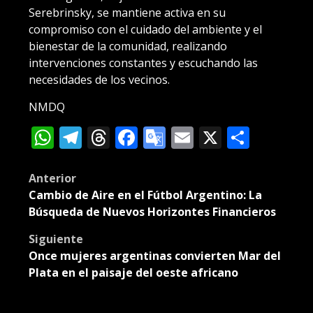
Serebrinsky, se mantiene activa en su
compromiso con el cuidado del ambiente y el
bienestar de la comunidad, realizando
intervenciones constantes y escuchando las
necesidades de los vecinos.
NMDQ
WhatsApp
Telegram
Threads
Facebook
Google
Email
X
Compa
Translate
Post
Anterior
Cambio de Aire en el Fútbol Argentino: La
navigation
Búsqueda de Nuevos Horizontes Financieros
Siguiente
Once mujeres argentinas convierten Mar del
Plata en el paisaje del oeste africano