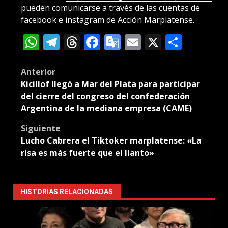
pueden comunicarse a través de las cuentas de
facebook e instagram de Acción Marplatense.
WhatsApp
Telegram
Threads
Facebook
Google
Email
X
Compa
Translate
Post
Anterior
Kicillof llegó a Mar del Plata para participar
navigation
del cierre del congreso del confederación
Argentina de la mediana empresa (CAME)
Siguiente
Lucho Cabrera el Tiktoker marplatense: «La
risa es más fuerte que el llanto»
HISTORIAS RELACIONADAS