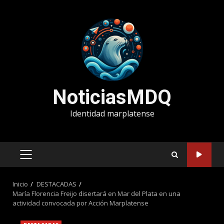
Saltar
al
contenido
NoticiasMDQ
Identidad marplatense
MENÚ
PRINCIPAL
Inicio
DESTACADAS
María Florencia Freijo disertará en Mar del Plata en una
actividad convocada por Acción Marplatense