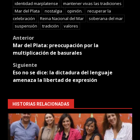
identidad marplatense
mantener vivas las tradiciones
Mar del Plata
nostalgia
opinión.
recuperar la
celebración
Reina Nacional del Mar
soberana del mar
suspensión
tradición
valores
Post
Anterior
Mar del Plata: preocupación por la
navigation
multiplicación de basurales
Siguiente
Eso no se dice: la dictadura del lenguaje
amenaza la libertad de expresión
HISTORIAS RELACIONADAS