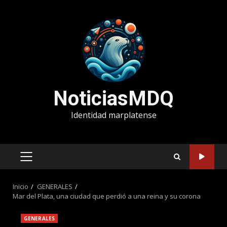
Saltar
al
contenido
NoticiasMDQ
Identidad marplatense
MENÚ
PRINCIPAL
Inicio
GENERALES
Mar del Plata, una ciudad que perdió a una reina y su corona
GENERALES