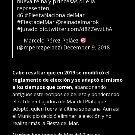
nueva reina y princesas que la
representen.
46
#FiestaNacionaldelMar
#FiestadelMar
@reinadelmarok
#Jurado
pic.twitter.com/d8ZZevzLhA
— Marcelo Pérez Peláez
(@mperezpelaez)
December 9, 2018
Cabe resaltar que en 2019 se modificó el
reglamento de elección y se adaptó el mismo
a los tiempos que corren
, abandonando
antiguos estereotipos de belleza y ponderando
el rol de embajadora de Mar del Plata que
adoptó, quien fuera la última soberana. Aun así
el Municipio decidió eliminar la elección y no
realizar más la Fiesta del Mar.
Muchos habitantes de Mar del Plata se