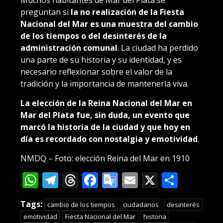
preguntan si
la no realización de la Fiesta
Nacional del Mar es una muestra del cambio
de los tiempos o del desinterés de la
administración comunal
. La ciudad ha perdido
una parte de su historia y su identidad, y es
necesario reflexionar sobre el valor de la
tradición y la importancia de mantenerla viva.
La elección de la Reina Nacional del Mar en
Mar del Plata fue, sin duda, un evento que
marcó la historia de la ciudad y que hoy en
día es recordado con nostalgia y emotividad
.
NMDQ – Foto: elección Reina del Mar en 1910
WhatsApp
Telegram
Threads
Facebook
Google
Email
X
Compa
Translate
Tags:
cambio de los tiempos
ciudadanos
desinterés
emotividad
Fiesta Nacional del Mar
historia