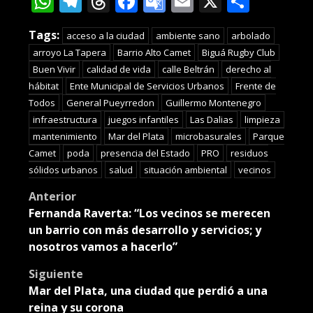
WhatsApp
Telegram
Threads
Facebook
Google
Email
X
Compa
Translate
Tags:
acceso a la ciudad
ambiente sano
arbolado
arroyo La Tapera
Barrio Alto Camet
Biguá Rugby Club
Buen Vivir
calidad de vida
calle Beltrán
derecho al
hábitat
Ente Municipal de Servicios Urbanos
Frente de
Todos
General Pueyrredon
Guillermo Montenegro
infraestructura
juegos infantiles
Las Dalias
limpieza
mantenimiento
Mar del Plata
microbasurales
Parque
Camet
poda
presencia del Estado
PRO
residuos
sólidos urbanos
salud
situación ambiental
vecinos
Post
Anterior
Fernanda Raverta: “Los vecinos se merecen
navigation
un barrio con más desarrollo y servicios; y
nosotros vamos a hacerlo”
Siguiente
Mar del Plata, una ciudad que perdió a una
reina y su corona