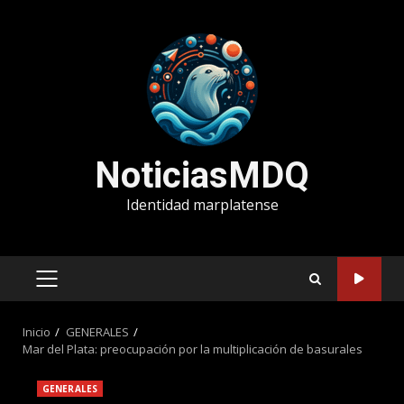
Saltar
al
contenido
NoticiasMDQ
Identidad marplatense
MENÚ
PRINCIPAL
Inicio
GENERALES
Mar del Plata: preocupación por la multiplicación de basurales
GENERALES