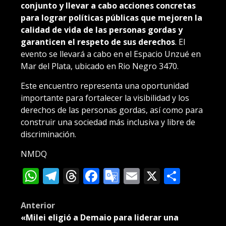
conjunto y llevar a cabo acciones concretas
para lograr políticas públicas que mejoren la
calidad de vida de las personas gordas y
garanticen el respeto de sus derechos
. El
evento se llevará a cabo en el Espacio Unzué en
Mar del Plata, ubicado en Rio Negro 3470.
Este encuentro representa una oportunidad
importante para fortalecer la visibilidad y los
derechos de las personas gordas, así como para
construir una sociedad más inclusiva y libre de
discriminación.
NMDQ
WhatsApp
Telegram
Threads
Facebook
Google
Email
X
Compa
Translate
Post
Anterior
«Milei eligió a Demaio para liderar una