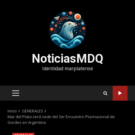
Saltar
al
contenido
NoticiasMDQ
Identidad marplatense
MENÚ
PRINCIPAL
Inicio
GENERALES
Mar del Plata será sede del 3er Encuentro Plurinacional de
Gordes en Argentina