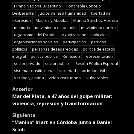
Himno Nacional Argentino
Honorable Concejo
Deliberante
juicios de lesa humanidad
libertad de
expresión
Madres y Abuelas
Marina Sánchez Herrero
memoria
movimiento estudiantil
movimiento obrero
organismos del Estado
organizaciones sindicales
organizaciones sociales
participación
partidos
políticos
personas desaparecidas
política de estado
integral
política pública
Reflexión
representación
sector privado
sector público
Sesión Pública Especial
sistema constitucional
sociedad
sociedad civil
Verdad y Justicia
video institucional
vulnerables
Post
Anterior
Mar del Plata, a 47 años del golpe militar:
navigation
violencia, represión y transformación
Siguiente
“Manino” Iriart en Córdoba junto a Daniel
Scioli