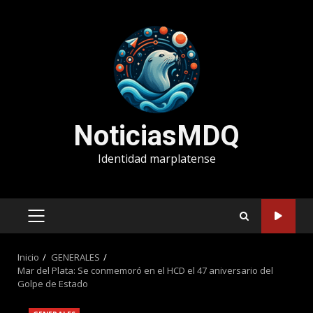
Saltar
al
contenido
NoticiasMDQ
Identidad marplatense
MENÚ
PRINCIPAL
Inicio
GENERALES
Mar del Plata: Se conmemoró en el HCD el 47 aniversario del
Golpe de Estado