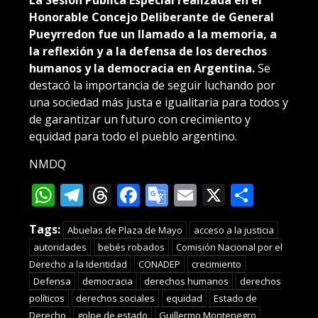
Honorable Concejo Deliberante de General
Pueyrredon fue un llamado a la memoria, a
la reflexión y a la defensa de los derechos
humanos y la democracia en Argentina.
Se
destacó la importancia de seguir luchando por
una sociedad más justa e igualitaria para todos y
de garantizar un futuro con crecimiento y
equidad para todo el pueblo argentino.
NMDQ
WhatsApp
Telegram
Threads
Facebook
Google
Email
X
Compa
Translate
Tags:
Abuelas de Plaza de Mayo
acceso a la justicia
autoridades
bebés robados
Comisión Nacional por el
Derecho a la Identidad
CONADEP
crecimiento
Defensa
democracia
derechos humanos
derechos
políticos
derechos sociales
equidad
Estado de
Derecho
golpe de estado
Guillermo Montenegro