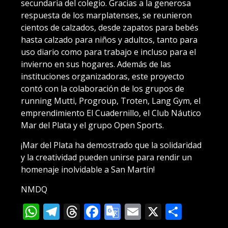
secundaria del colegio. Gracias a la generosa
respuesta de los marplatenses, se reunieron
cientos de calzados, desde zapatos para bebés
hasta calzado para niños y adultos, tanto para
uso diario como para trabajo e incluso para el
invierno en sus hogares. Además de las
instituciones organizadoras, este proyecto
contó con la colaboración de los grupos de
running Mutti, Progroup, Troten, Lang Gym, el
emprendimiento El Cuadernillo, el Club Náutico
Mar del Plata y el grupo Open Sports.
¡Mar del Plata ha demostrado que la solidaridad
y la creatividad pueden unirse para rendir un
homenaje inolvidable a San Martín!
NMDQ
WhatsApp
Telegram
Threads
Facebook
Google
Email
X
Compa
Translate