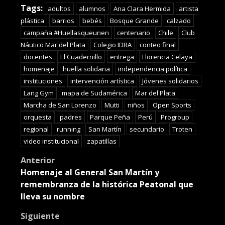
Tags:
adultos
alumnos
Ana Clara Hermida
artista
plástica
barrios
bebés
Bosque Grande
calzado
campaña #Huellasqueunen
centenario
Chile
Club
Náutico Mar del Plata
Colegio IDRA
conteo final
docentes
El Cuadernillo
entrega
Florencia Celaya
homenaje
huella solidaria
independencia política
instituciones
intervención artística
Jóvenes solidarios
Lang Gym
mapa de Sudamérica
Mar del Plata
Marcha de San Lorenzo
Mutti
niños
Open Sports
orquesta
padres
Parque Peña
Perú
Progroup
regional
running
San Martín
secundario
Troten
video institucional
zapatillas
Post
Anterior
Homenaje al General San Martín y
navigation
remembranza de la histórica Peatonal que
lleva su nombre
Siguiente