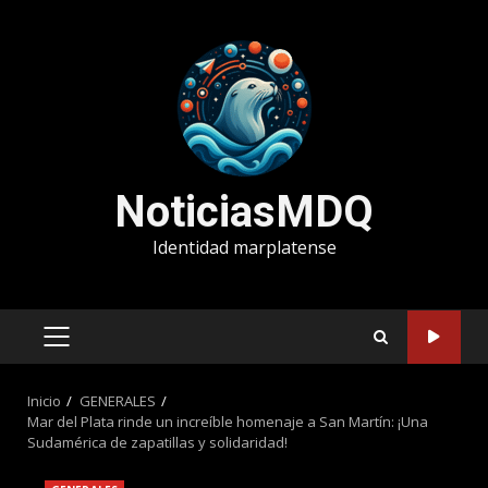
Saltar
al
contenido
NoticiasMDQ
Identidad marplatense
MENÚ
PRINCIPAL
Inicio
GENERALES
Mar del Plata rinde un increíble homenaje a San Martín: ¡Una
Sudamérica de zapatillas y solidaridad!