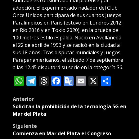
Andrade es considerado marplatense por
adopción. El experimentado nadador del Club
Once Unidos participará de sus cuartos Juegos
Paralímpicos en París (estuvo en Londres 2012,
en Río 2016 y en Tokio 2020), en la prueba de
100 metros estilo espalda. Nació en Avellaneda
el 22 de abril de 1993 y se radicó en la ciudad a
sus 18 años. Tras disputar mundiales y Juegos
Parapanamericanos, el sábado 7 de septiembre
a las 12.45 disputará su serie en la categoría S6.
WhatsApp
Telegram
Threads
Facebook
Google
Email
X
Compa
Translate
Post
Anterior
Solicitan la prohibición de la tecnología 5G en
navigation
Mar del Plata
Siguiente
Comienza en Mar del Plata el Congreso