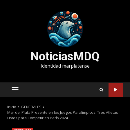
Saltar
al
contenido
NoticiasMDQ
Identidad marplatense
MENÚ
PRINCIPAL
Inicio
GENERALES
Mar del Plata Presente en los Juegos Paralímpicos: Tres Atletas
Listos para Competir en París 2024