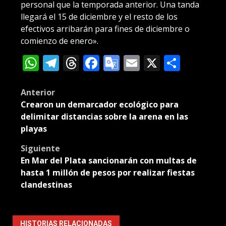
personal que la temporada anterior. Una tanda
llegará el 15 de diciembre y el resto de los
efectivos arribarán para fines de diciembre o
comienzo de enero».
WhatsApp
Telegram
Threads
Facebook
Google
Email
X
Compa
Translate
Post
Anterior
Crearon un demarcador ecológico para
navigation
delimitar distancias sobre la arena en las
playas
Siguiente
En Mar del Plata sancionarán con multas de
hasta 1 millón de pesos por realizar fiestas
clandestinas
HISTORIAS RELACIONADAS