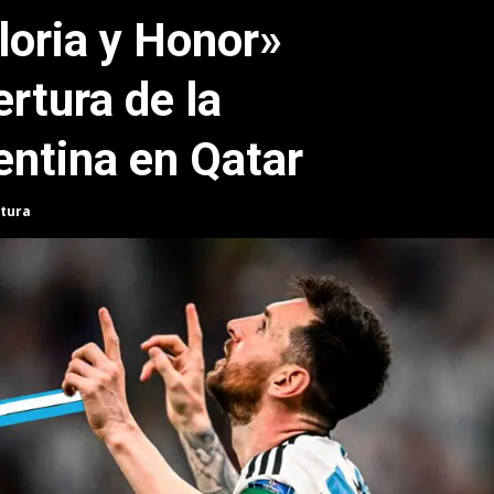
loria y Honor»
ertura de la
entina en Qatar
ctura