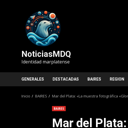
Saltar
al
contenido
NoticiasMDQ
Identidad marplatense
GENERALES
DESTACADAS
BAIRES
REGION
Inicio
BAIRES
Mar del Plata: «La muestra fotográfica «Glo
BAIRES
Mar del Plata