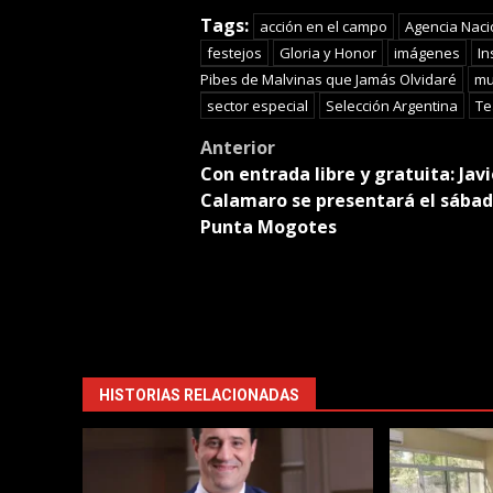
Tran
Tags:
acción en el campo
Agencia Naci
festejos
Gloria y Honor
imágenes
In
Pibes de Malvinas que Jamás Olvidaré
mu
sector especial
Selección Argentina
Te
Post
Anterior
Con entrada libre y gratuita: Javi
navigation
Calamaro se presentará el sábad
Punta Mogotes
HISTORIAS RELACIONADAS