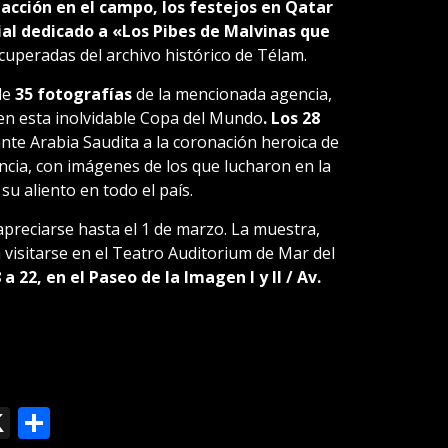
a acción en el campo, los festejos en Qatar
ial dedicado a «Los Pibes de Malvinas que
cuperadas del archivo histórico de Télam.
de
35 fotografías
de la mencionada agencia,
en esta inolvidable Copa del Mundo
. Los 28
 ante Arabia Saudita a la coronación heroica de
ancia, con imágenes de los que lucharon en la
su aliento en todo el país.
apreciarse hasta el 1 de marzo. La muestra,
 visitarse en el Teatro Auditorium de Mar del
a 22, en el Paseo
de la Imagen I y II / Av.
ok
le
mail
X
Compartir