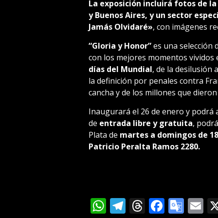
La exposición incluirá fotos de l
y Buenos Aires, y un sector espec
Jamás Olvidaré»
, con imágenes re
“Gloria y Honor”
es una selección 
con los mejores momentos vividos 
días del Mundial
, de la desilusión
la definición por penales contra Fr
cancha y de los millones que dieron 
Inaugurará el 26 de enero y podrá 
de
entrada libre y gratuita
, podrá
Plata de
martes a domingos de 18 
Patricio Peralta Ramos 2280.
WhatsApp
Telegram
Threads
Facebo
Goog
E