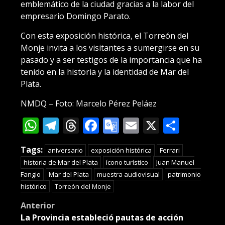
emblemático de la ciudad gracias a la labor del
empresario Domingo Parato.
Con esta exposición histórica, el Torreón del
Monje invita a los visitantes a sumergirse en su
pasado y a ser testigos de la importancia que ha
tenido en la historia y la identidad de Mar del
Plata.
NMDQ – Foto: Marcelo Pérez Peláez
WhatsApp
Telegram
Threads
Facebook
Google
Email
X
Compa
Translate
Tags:
aniversario
exposición histórica
Ferrari
historia de Mar del Plata
ícono turístico
Juan Manuel
Fangio
Mar del Plata
muestra audiovisual
patrimonio
histórico
Torreón del Monje
Post
Anterior
La Provincia estableció pautas de acción