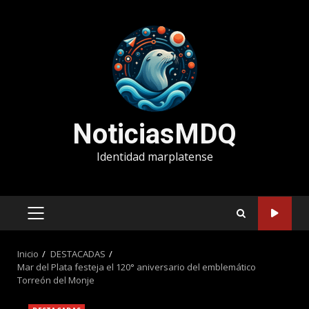
Saltar
al
contenido
NoticiasMDQ
Identidad marplatense
MENÚ
PRINCIPAL
Inicio
DESTACADAS
Mar del Plata festeja el 120° aniversario del emblemático
Torreón del Monje