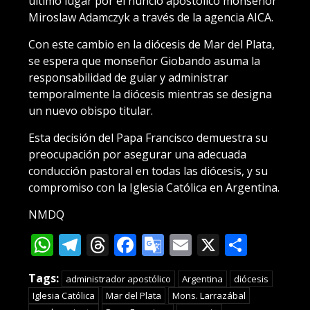
último lugar por el nuncio apostólico monseñor
Miroslaw Adamczyk a través de la agencia AICA.
Con este cambio en la diócesis de Mar del Plata,
se espera que monseñor Giobando asuma la
responsabilidad de guiar y administrar
temporalmente la diócesis mientras se designa
un nuevo obispo titular.
Esta decisión del Papa Francisco demuestra su
preocupación por asegurar una adecuada
conducción pastoral en todas las diócesis, y su
compromiso con la Iglesia Católica en Argentina.
NMDQ
WhatsApp
Telegram
Threads
Facebook
Google
Email
X
Compa
Translate
Tags:
administrador apostólico
Argentina
diócesis
Iglesia Católica
Mar del Plata
Mons. Larrazábal