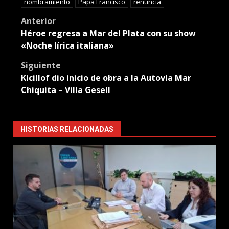
nombramiento
Papa Francisco
renuncia
Post
Anterior
Héroe regresa a Mar del Plata con su show
navigation
«Noche lírica italiana»
Siguiente
Kicillof dio inicio de obra a la Autovía Mar
Chiquita – Villa Gesell
HISTORIAS RELACIONADAS