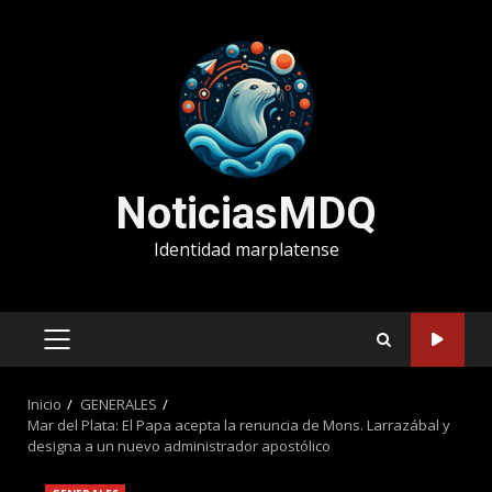
Saltar
al
contenido
NoticiasMDQ
Identidad marplatense
MENÚ
PRINCIPAL
Inicio
GENERALES
Mar del Plata: El Papa acepta la renuncia de Mons. Larrazábal y
designa a un nuevo administrador apostólico