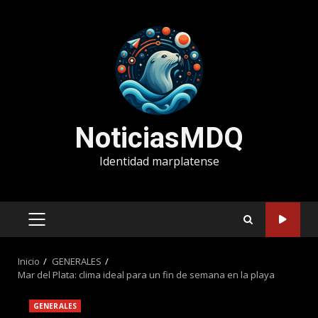
Saltar
al
contenido
NoticiasMDQ
Identidad marplatense
MENÚ
PRINCIPAL
Inicio
GENERALES
Mar del Plata: clima ideal para un fin de semana en la playa
GENERALES