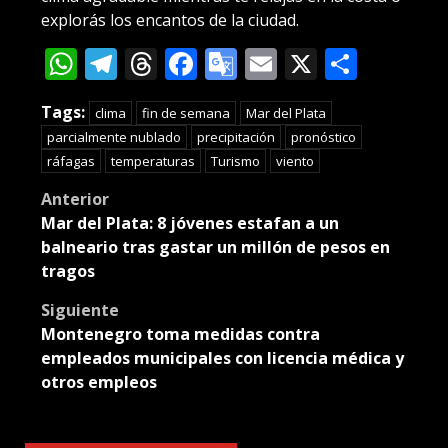
explorás los encantos de la ciudad.
WhatsApp
Telegram
Threads
Facebook
Google
Email
X
Compa
Translate
Tags:
clima
fin de semana
Mar del Plata
parcialmente nublado
precipitación
pronóstico
ráfagas
temperaturas
Turismo
viento
Post
Anterior
Mar del Plata: 8 jóvenes estafan a un
navigation
balneario tras gastar un millón de pesos en
tragos
Siguiente
Montenegro toma medidas contra
empleados municipales con licencia médica y
otros empleos