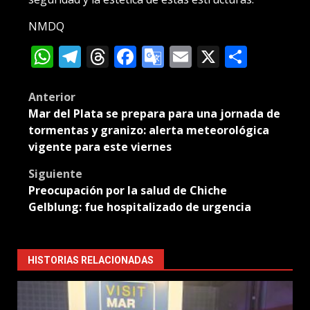
NMDQ
WhatsApp
Telegram
Threads
Facebook
Google
Email
X
Compa
Translate
Post
Anterior
Mar del Plata se prepara para una jornada de
navigation
tormentas y granizo: alerta meteorológica
vigente para este viernes
Siguiente
Preocupación por la salud de Chiche
Gelblung: fue hospitalizado de urgencia
HISTORIAS RELACIONADAS