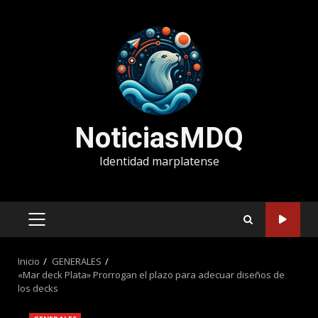
Saltar
al
contenido
NoticiasMDQ
Identidad marplatense
MENÚ
PRINCIPAL
Inicio
GENERALES
«Mar deck Plata» Prorrogan el plazo para adecuar diseños de
los decks