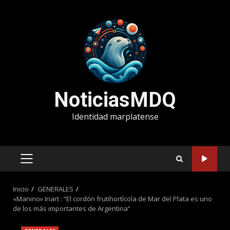
Saltar
al
contenido
NoticiasMDQ
Identidad marplatense
MENÚ
PRINCIPAL
Inicio
GENERALES
«Manino» Iriart : “El cordón frutihortícola de Mar del Plata es uno
de los más importantes de Argentina”