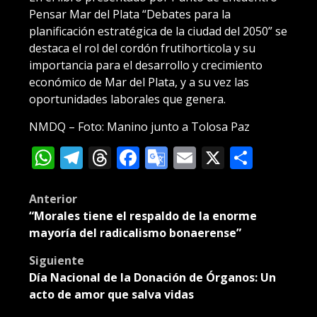
Pensar Mar del Plata “Debates para la
planificación estratégica de la ciudad del 2050” se
destaca el rol del cordón frutihorticola y su
importancia para el desarrollo y crecimiento
económico de Mar del Plata, y a su vez las
oportunidades laborales que genera.
NMDQ – Foto: Manino junto a Tolosa Paz
WhatsApp
Telegram
Threads
Facebook
Google
Email
X
Compa
Translate
Post
Anterior
“Morales tiene el respaldo de la enorme
navigation
mayoría del radicalismo bonaerense”
Siguiente
Día Nacional de la Donación de Órganos: Un
acto de amor que salva vidas