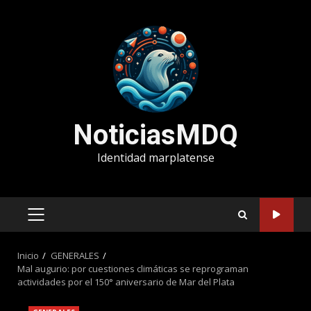
Saltar
al
contenido
NoticiasMDQ
Identidad marplatense
MENÚ
PRINCIPAL
Inicio
GENERALES
Mal augurio: por cuestiones climáticas se reprograman
actividades por el 150° aniversario de Mar del Plata