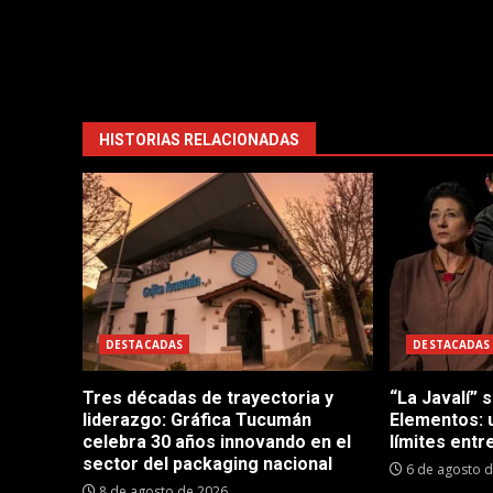
HISTORIAS RELACIONADAS
DESTACADAS
DESTACADAS
Tres décadas de trayectoria y
“La Javalí” 
liderazgo: Gráfica Tucumán
Elementos: 
celebra 30 años innovando en el
límites entre
sector del packaging nacional
6 de agosto 
8 de agosto de 2026