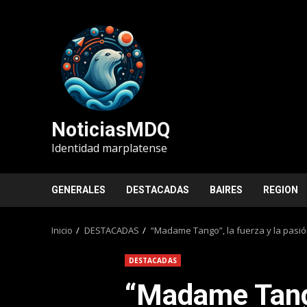
Saltar
al
contenido
NoticiasMDQ
Identidad marplatense
GENERALES
DESTACADAS
BAIRES
REGION
Inicio
DESTACADAS
“Madame Tango”, la fuerza y la pasión
DESTACADAS
“Madame Tango