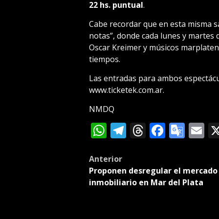
22 hs. puntual
.
Cabe recordar que en esta misma sa
notas”, donde cada lunes y martes 
Oscar Kreimer y músicos marplatens
tiempos.
Las entradas para ambos espectácu
www.ticketek.com.ar.
NMDQ
WhatsApp
Telegram
Threads
Facebo
Goog
E
Tran
Post
Anterior
Proponen desregular el mercado
navigation
inmobiliario en Mar del Plata