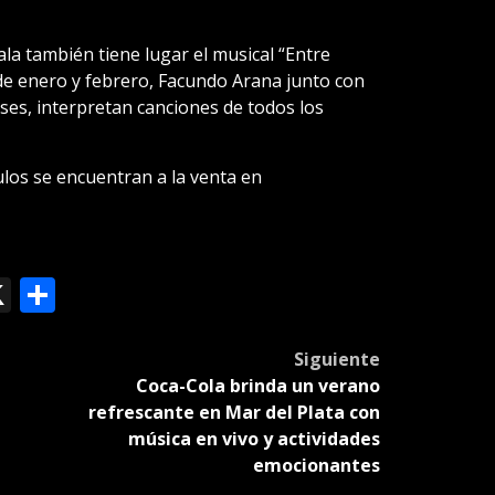
la también tiene lugar el musical “Entre
de enero y febrero, Facundo Arana junto con
es, interpretan canciones de todos los
los se encuentran a la venta en
ok
le
mail
X
Compartir
slate
Siguiente
Coca-Cola brinda un verano
refrescante en Mar del Plata con
música en vivo y actividades
emocionantes