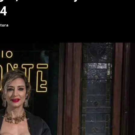
 4
ctura