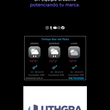
Instagram
Tumblr
YouTube
Correo electrónico
Facebook