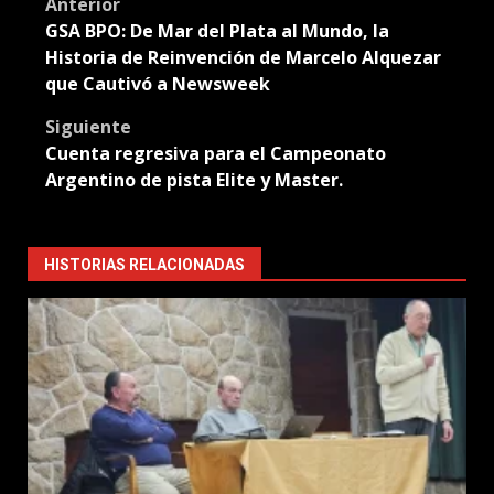
Post
Anterior
GSA BPO: De Mar del Plata al Mundo, la
navigation
Historia de Reinvención de Marcelo Alquezar
que Cautivó a Newsweek
Siguiente
Cuenta regresiva para el Campeonato
Argentino de pista Elite y Master.
HISTORIAS RELACIONADAS