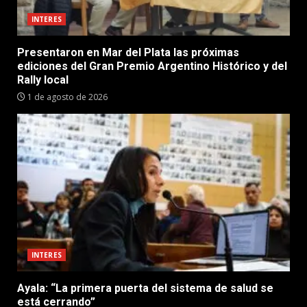
INTERES
Presentaron en Mar del Plata las próximas
ediciones del Gran Premio Argentino Histórico y del
Rally local
1 de agosto de 2026
INTERES
Ayala: “La primera puerta del sistema de salud se
está cerrando”