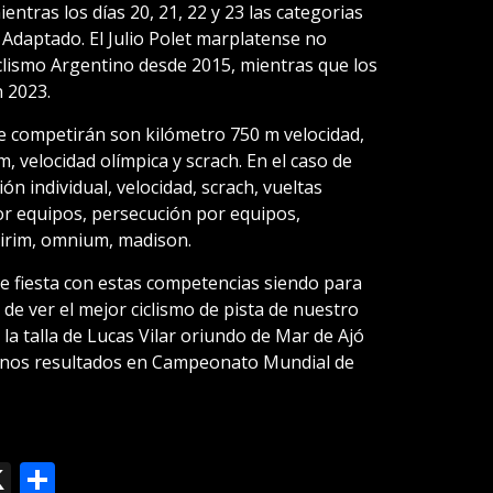
entras los días 20, 21, 22 y 23 las categorias
o Adaptado. El Julio Polet marplatense no
ciclismo Argentino desde 2015, mientras que los
n 2023.
ue competirán son kilómetro 750 m velocidad,
, velocidad olímpica y scrach. En el caso de
ón individual, velocidad, scrach, vueltas
or equipos, persecución por equipos,
eirim, omnium, madison.
de fiesta con estas competencias siendo para
 de ver el mejor ciclismo de pista de nuestro
de la talla de Lucas Vilar oriundo de Mar de Ajó
enos resultados en Campeonato Mundial de
ok
le
mail
X
Compartir