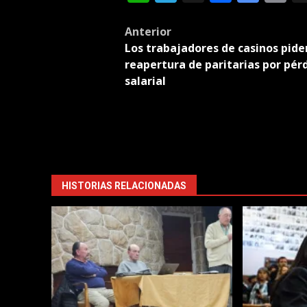
Tran
Post
Anterior
Los trabajadores de casinos pide
navigation
reapertura de paritarias por pér
salarial
HISTORIAS RELACIONADAS