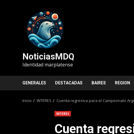
Saltar
al
contenido
NoticiasMDQ
Identidad marplatense
GENERALES
DESTACADAS
BAIRES
REGION
Inicio
INTERES
Cuenta regresiva para el Campeonato Argen
INTERES
Cuenta regresi