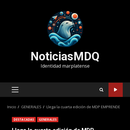
Saltar
al
contenido
NoticiasMDQ
Identidad marplatense
MENÚ
PRINCIPAL
Inicio
GENERALES
Llega la cuarta edición de MDP EMPRENDE
DESTACADAS
GENERALES