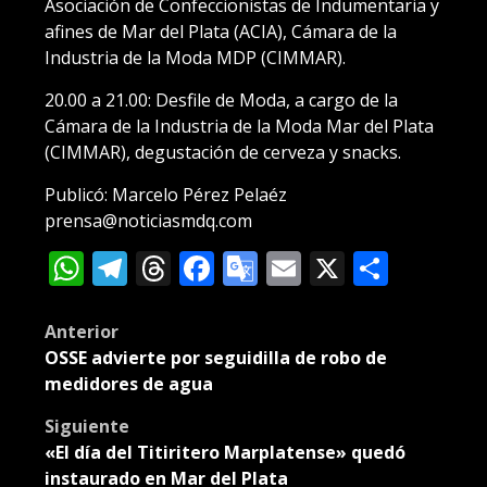
Asociación de Confeccionistas de Indumentaria y
afines de Mar del Plata (ACIA), Cámara de la
Industria de la Moda MDP (CIMMAR).
20.00 a 21.00: Desfile de Moda, a cargo de la
Cámara de la Industria de la Moda Mar del Plata
(CIMMAR), degustación de cerveza y snacks.
Publicó: Marcelo Pérez Pelaéz
prensa@noticiasmdq.com
WhatsApp
Telegram
Threads
Facebook
Google
Email
X
Compa
Translate
Post
Anterior
OSSE advierte por seguidilla de robo de
navigation
medidores de agua
Siguiente
«El día del Titiritero Marplatense» quedó
instaurado en Mar del Plata