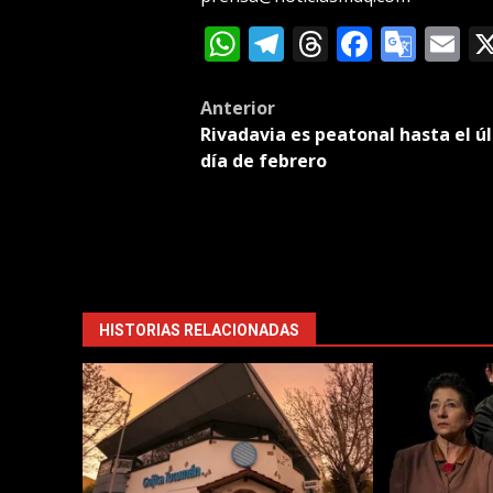
WhatsApp
Telegram
Threads
Facebo
Goog
E
Tran
Post
Anterior
Rivadavia es peatonal hasta el ú
navigation
día de febrero
HISTORIAS RELACIONADAS