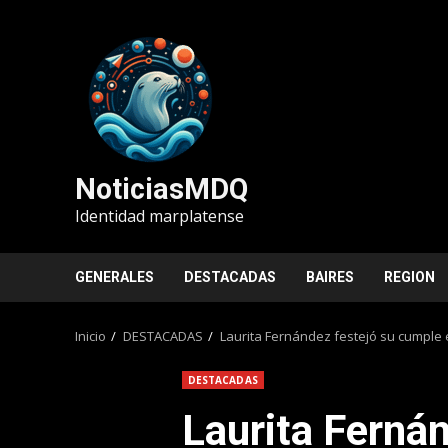
Saltar
al
contenido
NoticiasMDQ
Identidad marplatense
GENERALES
DESTACADAS
BAIRES
REGION
Inicio
DESTACADAS
Laurita Fernández festejó su cumple e
DESTACADAS
Laurita Fernán