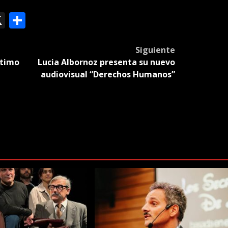
ok
le
mail
X
Compartir
slate
Siguiente
ltimo
Lucia Albornoz presenta su nuevo
audiovisual “Derechos Humanos”