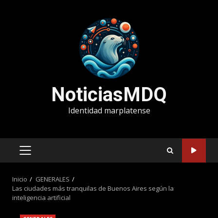
Saltar
al
contenido
NoticiasMDQ
Identidad marplatense
MENÚ
PRINCIPAL
Inicio
GENERALES
Las ciudades más tranquilas de Buenos Aires según la
inteligencia artificial