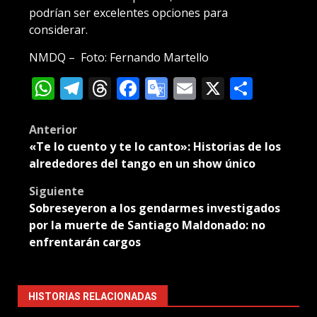
podrían ser excelentes opciones para
considerar.
NMDQ – Foto: Fernando Martello
WhatsApp
Telegram
Threads
Facebook
Google
Email
X
Compa
Translate
Post
Anterior
«Te lo cuento y te lo canto»: Historias de los
navigation
alrededores del tango en un show único
Siguiente
Sobreseyeron a los gendarmes investigados
por la muerte de Santiago Maldonado: no
enfrentarán cargos
HISTORIAS RELACIONADAS