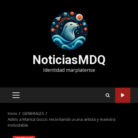
Saltar
al
contenido
NoticiasMDQ
Identidad marplatense
MENÚ
PRINCIPAL
Inicio
GENERALES
Adiós a Marisa Gozzi: recordando a una artista y maestra
inolvidable