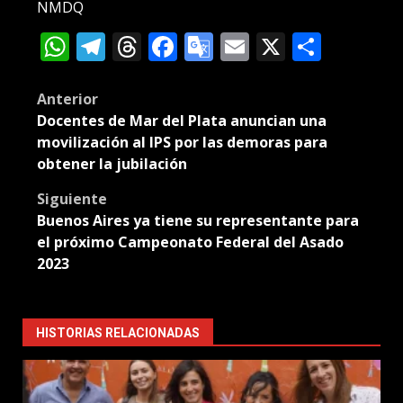
NMDQ
WhatsApp
Telegram
Threads
Facebook
Google
Email
X
Compa
Translate
Post
Anterior
Docentes de Mar del Plata anuncian una
navigation
movilización al IPS por las demoras para
obtener la jubilación
Siguiente
Buenos Aires ya tiene su representante para
el próximo Campeonato Federal del Asado
2023
HISTORIAS RELACIONADAS