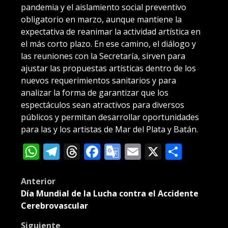
pandemia y el aislamiento social preventivo
obligatorio en marzo, aunque mantiene la
expectativa de reanimar la actividad artística en
el más corto plazo. En ese camino, el diálogo y
las reuniones con la Secretaría, sirven para
ajustar las propuestas artísticas dentro de los
nuevos requerimientos sanitarios y para
analizar la forma de garantizar que los
espectáculos sean atractivos para diversos
públicos y permitan desarrollar oportunidades
para las y los artistas de Mar del Plata y Batán.
WhatsApp
Telegram
Threads
Facebook
Google
Email
X
Compa
Translate
Post
Anterior
Día Mundial de la Lucha contra el Accidente
navigation
Cerebrovascular
Siguiente