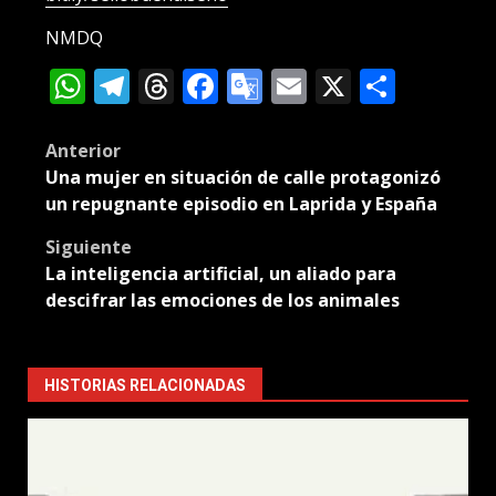
NMDQ
WhatsApp
Telegram
Threads
Facebook
Google
Email
X
Compa
Translate
Post
Anterior
Una mujer en situación de calle protagonizó
navigation
un repugnante episodio en Laprida y España
Siguiente
La inteligencia artificial, un aliado para
descifrar las emociones de los animales
HISTORIAS RELACIONADAS