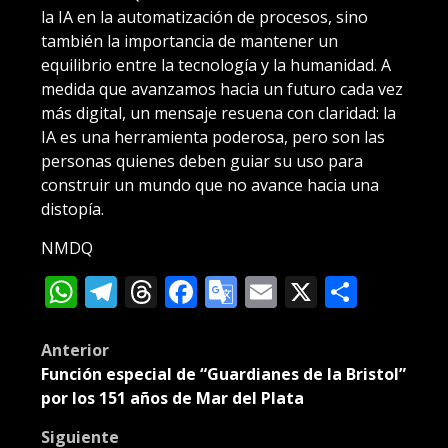
la IA en la automatización de procesos, sino
también la importancia de mantener un
equilibrio entre la tecnología y la humanidad. A
medida que avanzamos hacia un futuro cada vez
más digital, un mensaje resuena con claridad: la
IA es una herramienta poderosa, pero son las
personas quienes deben guiar su uso para
construir un mundo que no avance hacia una
distopía.
NMDQ
WhatsApp
Telegram
Threads
Facebook
Google
Email
X
Compa
Translate
Post
Anterior
Función especial de “Guardianes de la Bristol”
navigation
por los 151 años de Mar del Plata
Siguiente