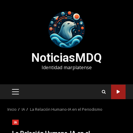
Saltar
al
contenido
NoticiasMDQ
Identidad marplatense
MENÚ
PRINCIPAL
Inicio
IA
La Relación Humano-IA en el Periodismo
IA