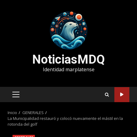
Saltar
al
contenido
NoticiasMDQ
Identidad marplatense
MENÚ
PRINCIPAL
Inicio
GENERALES
La Municipalidad restauró y colocó nuevamente el mástil en la
rotonda del golf