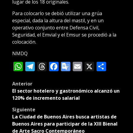
lugar de los 18 originales.
Para colocarlo se debió utilizar una grúa
especial, dada la altura del mastil, y en un
operativo conjunto entre Defensa Civil,
Seguridad, el Emvial y el Emsur se procedió a la
colocación.
NMDQ
WhatsApp
Telegram
Threads
Facebook
Google
Email
X
Compa
Translate
Post
Anterior
El sector hotelero y gastronómico alcanzó un
navigation
120% de incremento salarial
Siguiente
La Ciudad de Buenos Aires busca artistas de
Buenos Aires para participar de la XIII Bienal
de Arte Sacro Contemporáneo