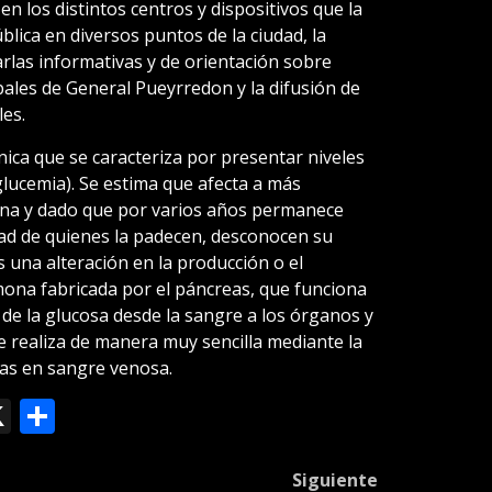
en los distintos centros y dispositivos que la
lica en diversos puntos de la ciudad, la
rlas informativas y de orientación sobre
pales de General Pueyrredon y la difusión de
les.
ica que se caracteriza por presentar niveles
ucemia). Se estima que afecta a más
ina y dado que por varios años permanece
ad de quienes la padecen, desconocen su
s una alteración en la producción o el
mona fabricada por el páncreas, que funciona
 de la glucosa desde la sangre a los órganos y
se realiza de manera muy sencilla mediante la
as en sangre venosa.
ok
le
mail
X
Compartir
slate
Siguiente