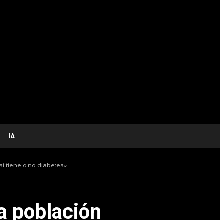
IA
si tiene o no diabetes»
a población