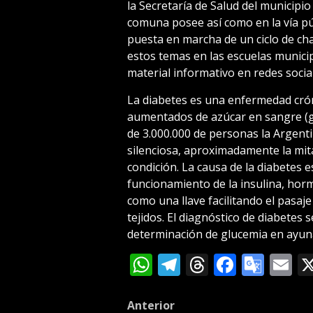
la Secretaría de Salud del municipio 
comuna posee así como en la vía púb
puesta en marcha de un ciclo de cha
estos temas en las escuelas munici
material informativo en redes socia
La diabetes es una enfermedad crón
aumentados de azúcar en sangre (gl
de 3.000.000 de personas la Argent
silenciosa, aproximadamente la mit
condición. La causa de la diabetes e
funcionamiento de la insulina, hor
como una llave facilitando el pasaje
tejidos. El diagnóstico de diabetes 
determinación de glucemia en ayun
WhatsApp
Telegram
Threads
Facebo
Goog
E
Tran
Post
Anterior