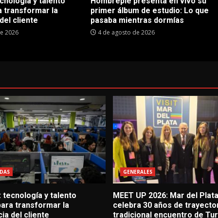
cnología y talento
Hombrepié presenta en vivo su
 transformar la
primer álbum de estudio: Lo que
del cliente
pasaba mientras dormías
de 2026
4 de agosto de 2026
DAS
GENERALES
 tecnología y talento
MEET UP 2026: Mar del Plat
ara transformar la
celebra 30 años de trayector
ia del cliente
tradicional encuentro de Tu