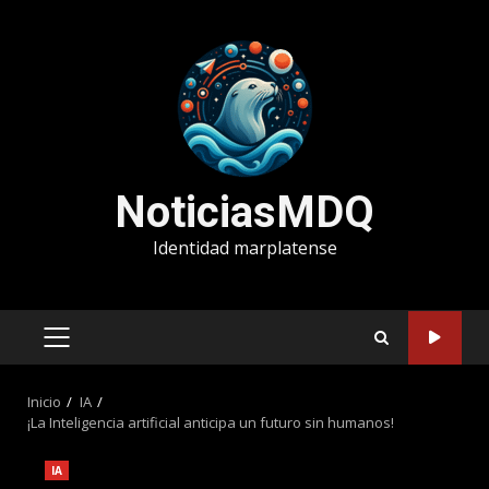
Saltar
al
contenido
NoticiasMDQ
Identidad marplatense
MENÚ
PRINCIPAL
Inicio
IA
¡La Inteligencia artificial anticipa un futuro sin humanos!
IA