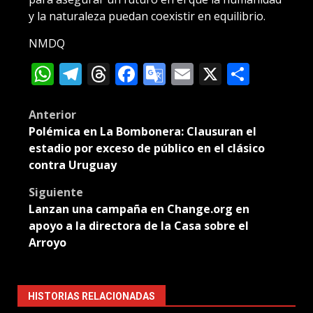
y la naturaleza puedan coexistir en equilibrio.
NMDQ
WhatsApp
Telegram
Threads
Facebook
Google
Email
X
Compa
Translate
Post
Anterior
Polémica en La Bombonera: Clausuran el
navigation
estadio por exceso de público en el clásico
contra Uruguay
Siguiente
Lanzan una campaña en Change.org en
apoyo a la directora de la Casa sobre el
Arroyo
HISTORIAS RELACIONADAS