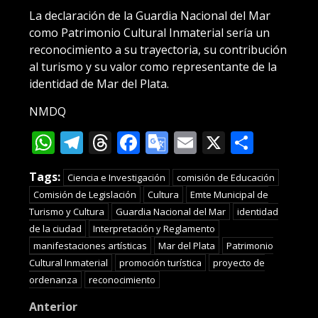
La declaración de la Guardia Nacional del Mar
como Patrimonio Cultural Inmaterial sería un
reconocimiento a su trayectoria, su contribución
al turismo y su valor como representante de la
identidad de Mar del Plata.
NMDQ
WhatsApp
Telegram
Threads
Facebook
Google
Email
X
Compa
Translate
Tags:
Ciencia e Investigación
comisión de Educación
Comisión de Legislación
Cultura
Emte Municipal de
Turismo y Cultura
Guardia Nacional del Mar
identidad
de la ciudad
Interpretación y Reglamento
manifestaciones artísticas
Mar del Plata
Patrimonio
Cultural Inmaterial
promoción turística
proyecto de
ordenanza
reconocimiento
Post
Anterior