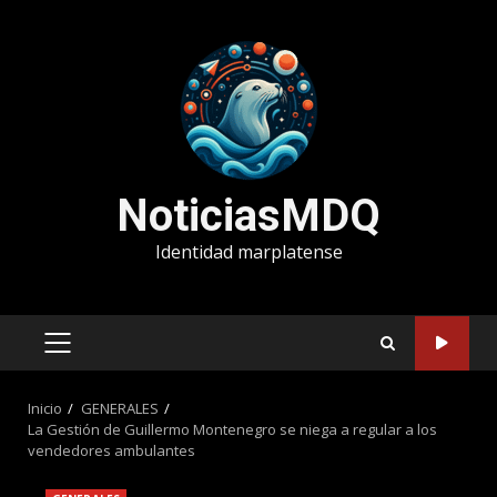
Saltar
al
contenido
NoticiasMDQ
Identidad marplatense
MENÚ
PRINCIPAL
Inicio
GENERALES
La Gestión de Guillermo Montenegro se niega a regular a los
vendedores ambulantes