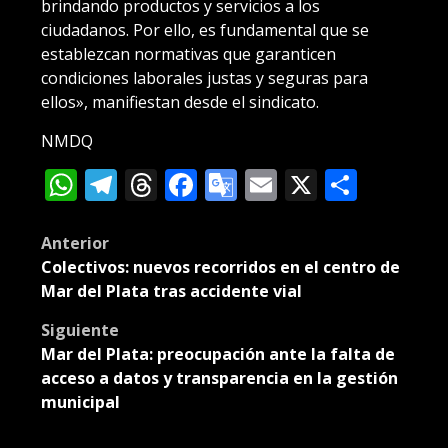
brindando productos y servicios a los
ciudadanos. Por ello, es fundamental que se
establezcan normativas que garanticen
condiciones laborales justas y seguras para
ellos», manifiestan desde el sindicato.
NMDQ
WhatsApp
Telegram
Threads
Facebook
Google
Email
X
Compa
Translate
Post
Anterior
Colectivos: nuevos recorridos en el centro de
navigation
Mar del Plata tras accidente vial
Siguiente
Mar del Plata: preocupación ante la falta de
acceso a datos y transparencia en la gestión
municipal