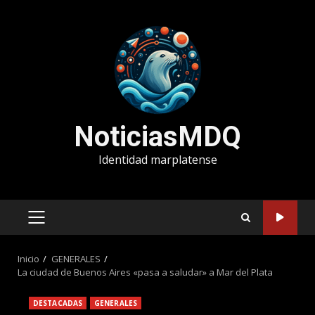
Saltar
al
contenido
NoticiasMDQ
Identidad marplatense
MENÚ
PRINCIPAL
Inicio
GENERALES
La ciudad de Buenos Aires «pasa a saludar» a Mar del Plata
DESTACADAS
GENERALES