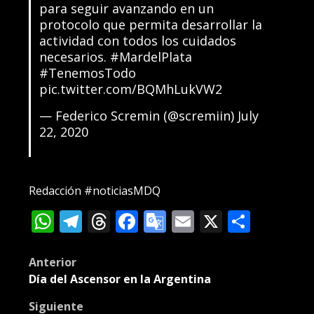
para seguir avanzando en un
protocolo que permita desarrollar la
actividad con todos los cuidados
necesarios.
#MardelPlata
#TenemosTodo
pic.twitter.com/BQMhLukVW2
— Federico Scremin (@scremiin)
July
22, 2020
Redacción #noticiasMDQ
WhatsApp
Telegram
Threads
Facebook
Google
Email
X
Compa
Translate
Post
Anterior
Día del Ascensor en la Argentina
navigation
Siguiente