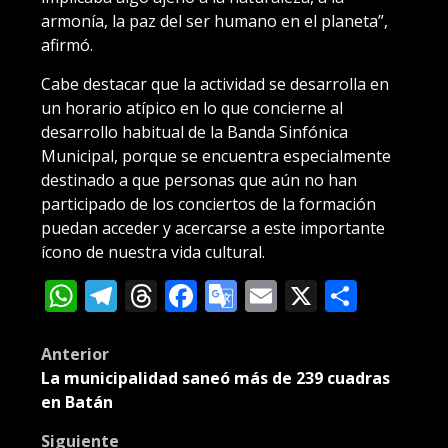
armonía, la paz del ser humano en el planeta”,
afirmó.
Cabe destacar que la actividad se desarrolla en
un horario atípico en lo que concierne al
desarrollo habitual de la Banda Sinfónica
Municipal, porque se encuentra especialmente
destinado a que personas que aún no han
participado de los conciertos de la formación
puedan acceder y acercarse a este importante
ícono de nuestra vida cultural.
WhatsApp
Telegram
Threads
Facebook
Google
Email
X
Compa
Translate
Post
Anterior
La municipalidad saneó más de 239 cuadras
navigation
en Batán
Siguiente