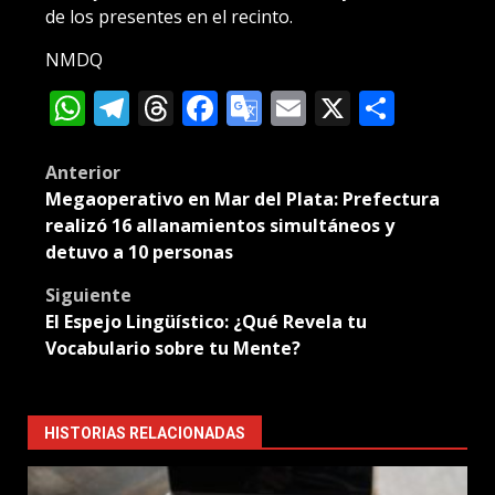
de los presentes en el recinto.
NMDQ
WhatsApp
Telegram
Threads
Facebook
Google
Email
X
Compa
Translate
Post
Anterior
Megaoperativo en Mar del Plata: Prefectura
navigation
realizó 16 allanamientos simultáneos y
detuvo a 10 personas
Siguiente
El Espejo Lingüístico: ¿Qué Revela tu
Vocabulario sobre tu Mente?
HISTORIAS RELACIONADAS