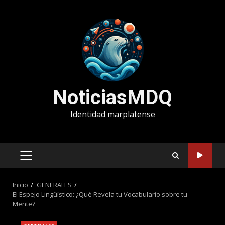
Saltar
al
contenido
NoticiasMDQ
Identidad marplatense
MENÚ
PRINCIPAL
Inicio
GENERALES
El Espejo Lingüístico: ¿Qué Revela tu Vocabulario sobre tu
Mente?