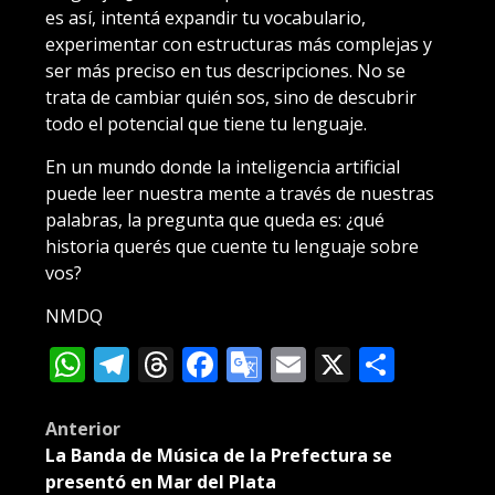
es así, intentá expandir tu vocabulario,
experimentar con estructuras más complejas y
ser más preciso en tus descripciones. No se
trata de cambiar quién sos, sino de descubrir
todo el potencial que tiene tu lenguaje.
En un mundo donde la inteligencia artificial
puede leer nuestra mente a través de nuestras
palabras, la pregunta que queda es: ¿qué
historia querés que cuente tu lenguaje sobre
vos?
NMDQ
WhatsApp
Telegram
Threads
Facebook
Google
Email
X
Compa
Translate
Post
Anterior
La Banda de Música de la Prefectura se
navigation
presentó en Mar del Plata