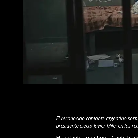
El reconocido cantante argentino sor
presidente electo Javier Milei en las re
El cantante argentino L-Gante ha d