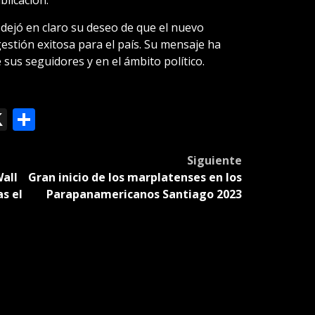
blicación.
 dejó en claro su deseo de que el nuevo
gestión exitosa para el país. Su mensaje ha
sus seguidores y en el ámbito político.
ok
le
mail
X
Compartir
slate
Siguiente
all
Gran inicio de los marplatenses en los
s el
Parapanamericanos Santiago 2023