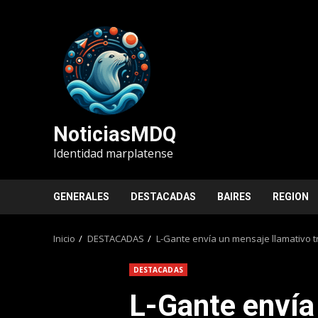
Saltar
al
contenido
NoticiasMDQ
Identidad marplatense
GENERALES
DESTACADAS
BAIRES
REGION
Inicio
DESTACADAS
L-Gante envía un mensaje llamativo tra
DESTACADAS
L-Gante envía