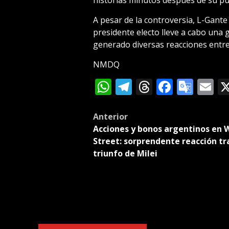
historias minutos después de su pu
A pesar de la controversia, L-Gante
presidente electo lleve a cabo una 
generado diversas reacciones entre 
NMDQ
WhatsApp
Telegram
Threads
Facebo
Goog
E
Tran
Post
Anterior
Acciones y bonos argentinos en W
navigation
Street: sorprendente reacción tra
triunfo de Milei