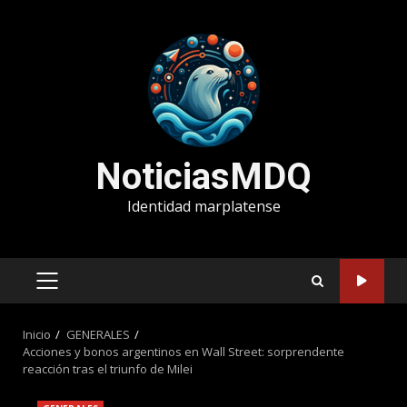
Saltar
al
contenido
NoticiasMDQ
Identidad marplatense
MENÚ
PRINCIPAL
Inicio
GENERALES
Acciones y bonos argentinos en Wall Street: sorprendente
reacción tras el triunfo de Milei