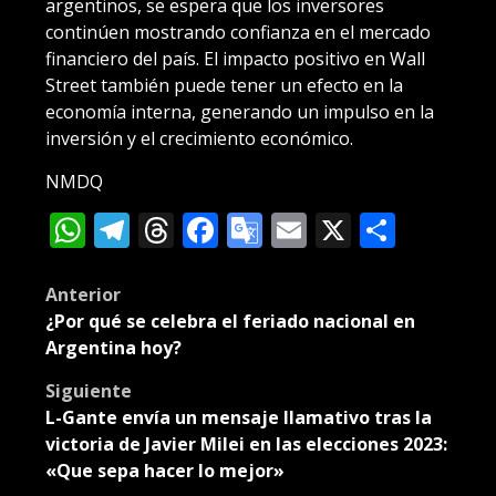
argentinos, se espera que los inversores
continúen mostrando confianza en el mercado
financiero del país. El impacto positivo en Wall
Street también puede tener un efecto en la
economía interna, generando un impulso en la
inversión y el crecimiento económico.
NMDQ
WhatsApp
Telegram
Threads
Facebook
Google
Email
X
Compa
Translate
Post
Anterior
¿Por qué se celebra el feriado nacional en
navigation
Argentina hoy?
Siguiente
L-Gante envía un mensaje llamativo tras la
victoria de Javier Milei en las elecciones 2023:
«Que sepa hacer lo mejor»