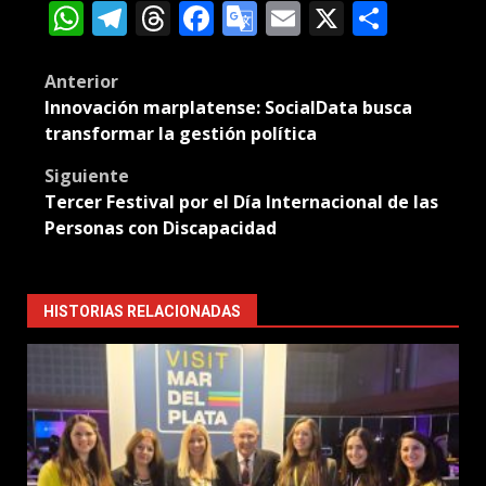
WhatsApp
Telegram
Threads
Facebook
Google
Email
X
Compa
Translate
Post
Anterior
Innovación marplatense: SocialData busca
navigation
transformar la gestión política
Siguiente
Tercer Festival por el Día Internacional de las
Personas con Discapacidad
HISTORIAS RELACIONADAS