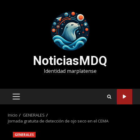
Saltar
al
contenido
NoticiasMDQ
Identidad marplatense
MENÚ
PRINCIPAL
Inicio
GENERALES
Jornada gratuita de detección de ojo seco en el CEMA
GENERALES