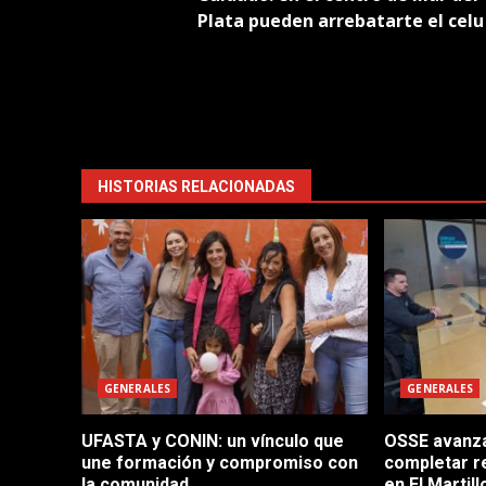
navigation
Plata pueden arrebatarte el celu
HISTORIAS RELACIONADAS
GENERALES
GENERALES
UFASTA y CONIN: un vínculo que
OSSE avanza 
une formación y compromiso con
completar r
la comunidad
en El Martill