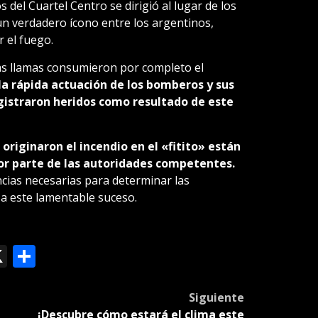
el Cuartel Centro se dirigió al lugar de los
un verdadero ícono entre los argentinos,
 el fuego.
as llamas consumieron por completo el
 la rápida actuación de los bomberos y sus
gistraron heridos como resultado de este
riginaron el incendio en el «fitito» están
or parte de las autoridades competentes.
encias necesarias para determinar las
 a este lamentable suceso.
ok
le
mail
X
Compartir
slate
Siguiente
¡Descubre cómo estará el clima este