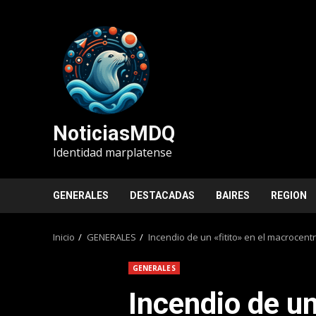
Saltar
al
contenido
NoticiasMDQ
Identidad marplatense
GENERALES
DESTACADAS
BAIRES
REGION
Inicio
GENERALES
Incendio de un «fitito» en el macrocent
GENERALES
Incendio de un 