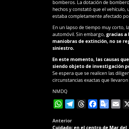
bomberos. La dotación de bomberos d
hechos y constató que el vehículo, 
estaba completamente afectado por
En un lapso de tiempo muy corto, l
automóvil. Sin embargo,
gracias a
maniobras de extinción, no se re
siniestro.
En este momento, las causas que o
siendo objeto de investigación p
Se espera que se realicen las dilig
circunstancias exactas que llevaron
NMDQ
WhatsApp
Telegram
Threads
Facebo
Goog
E
Tran
Post
Anterior
Cuidado: en el centro de Mar del