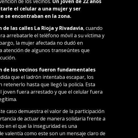
rvención de los vecinos.
Un joven de 22 años
arle el celular a una mujer y ser
e se encontraban en la zona.
n de las calles La Rioja y Rivadavia
, cuando
a arrebatarle el teléfono móvil a su víctima y
bargo, la mujer afectada no dudó en
la atención de algunos transeúntes que
cución.
ión de los vecinos fueron fundamentales
ida que el ladrón intentaba escapar, los
retenerlo hasta que llegó la policía. Esta
 joven fuera arrestado y que el celular fuera
egítima.
te caso demuestra el valor de la participación
rtancia de actuar de manera solidaria frente a
o en el que la inseguridad es una
de valentía como este son un mensaje claro de