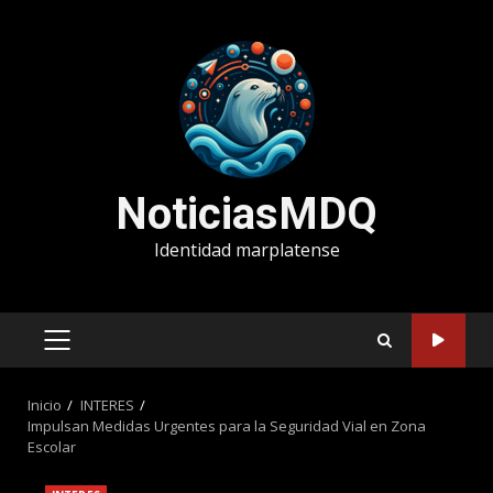
Saltar
al
contenido
NoticiasMDQ
Identidad marplatense
MENÚ
PRINCIPAL
Inicio
INTERES
Impulsan Medidas Urgentes para la Seguridad Vial en Zona
Escolar