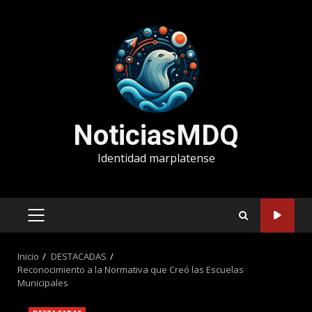
Saltar
al
contenido
NoticiasMDQ
Identidad marplatense
MENÚ
PRINCIPAL
Inicio
DESTACADAS
Reconocimiento a la Normativa que Creó las Escuelas
Municipales