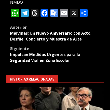
NMDQ
WhatsApp
Telegram
Threads
Facebook
Google
Email
X
Compa
Translate
Post
Anterior
Malvinas: Un Nuevo Aniversario con Acto,
navigation
Desfile, Concierto y Muestra de Arte
Siguiente
Impulsan Medidas Urgentes para la
Seguridad Vial en Zona Escolar
HISTORIAS RELACIONADAS