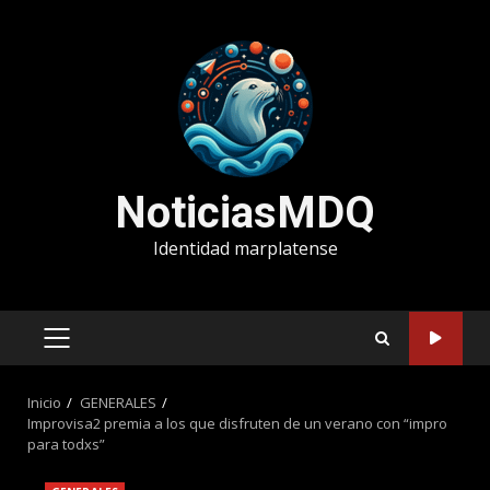
Saltar
al
contenido
NoticiasMDQ
Identidad marplatense
MENÚ
PRINCIPAL
Inicio
GENERALES
Improvisa2 premia a los que disfruten de un verano con “impro
para todxs”