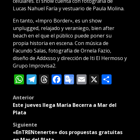
celulares. El show cuenta con fotografía de
Lucas Nahuel Faría y vestuario de Paula Molina.
En tanto, «Impro Border», es un show
unplugged, relajado y veraniego, bien after
beach en el que el público puede poner su
propia historia en escena. Con música de
Facundo Salas, fotografía de Ornela Fazio,
diseño de Addxsso y dirección de Iti El Hermoso y
Grupo Improvisa2.
WhatsApp
Telegram
Threads
Facebook
Google
Email
X
Compa
Translate
Post
Anterior
Este jueves llega María Becerra a Mar del
navigation
Plata
Siguiente
«EnTRENtenerte» dos propuestas gratuitas
en Mar del Plata