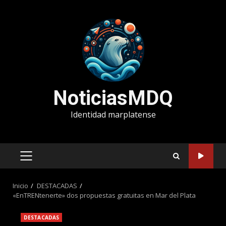
Saltar
al
contenido
NoticiasMDQ
Identidad marplatense
MENÚ
PRINCIPAL
Inicio
DESTACADAS
«EnTRENtenerte» dos propuestas gratuitas en Mar del Plata
DESTACADAS