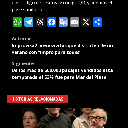
o el código de reserva y código QR, y además el
pase sanitario.
WhatsApp
Telegram
Threads
Facebook
Google
Email
X
Compa
Translate
Post
Anterior
Improvisa2 premia a los que disfruten de un
navigation
verano con “impro para todxs”
Siguiente
De los más de 600.000 pasajes vendidos esta
temporada el 53% fue para Mar del Plata
HISTORIAS RELACIONADAS