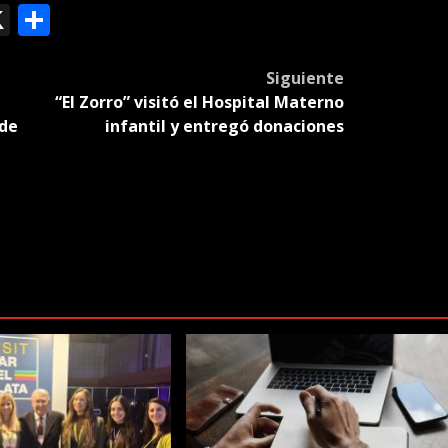
ok
le
mail
X
Compartir
slate
Siguiente
“El Zorro” visitó el Hospital Materno
 de
infantil y entregó donaciones