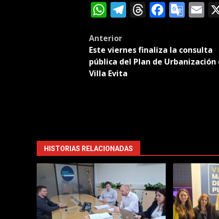
WhatsApp
Telegram
Threads
Facebo
Goog
E
Tran
Post
Anterior
Este viernes finaliza la consulta
navigation
pública del Plan de Urbanización
Villa Evita
HISTORIAS RELACIONADAS