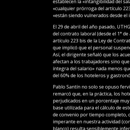
establecen la «intangibilidad del sa
«cualquier prórroga del artículo 22
«están siendo vulnerados desde el i
El 29 de abril del año pasado, UTH
del contrato laboral (desde el 1° de
artículo 223 bis de la Ley de Contra
que implicó que el personal suspend
Así, el dirigente señaló que los acu
afectan a los trabajadores sino qu
íntegra del salario» nada menos qu
del 60% de los hoteleros y gastronó
Pablo Santín no solo se opuso fer
remarcó que, en la práctica, los ho
perjudicados en un porcentaje muy s
base utilizada para el cálculo de es
de convenio por tiempo completo, d
imperante en nuestra actividad (con
blanco) resulta sensiblemente infer