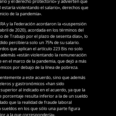
lario y el derecho protectorio» y advierten que
3 estaría violentando el salario», derechos que
nicio de la pandemia».
GRA y la Federación acordaron la «suspensión
 abril de 2020), acordada en los términos del
to de Trabajo por el plazo de sesenta días», lo
ido percibiera solo un 75% de su salario.
erdos que aplican el artículo 223 Bis no solo
e además «están violentando la remuneración
e en el marco de la pandemia, que dejó a más
micos por debajo de la línea de pobreza.
vientemente a este acuerdo, sino que además
teleros y gastronómicos «han sido
uperior al indicado en el acuerdo, ya que la
te porcentaje resulta inferior a la de un sueldo
ado que la realidad de fraude laboral
 sueldos en los que sólo una parte figura
ior a la que correspondería».