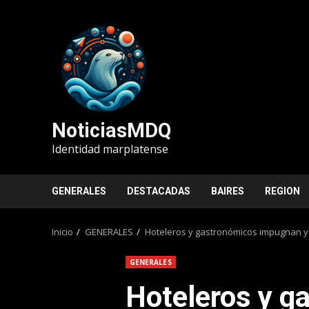
Saltar
al
contenido
NoticiasMDQ
Identidad marplatense
GENERALES
DESTACADAS
BAIRES
REGION
Inicio
GENERALES
Hoteleros y gastronómicos impugnan y
GENERALES
Hoteleros y g