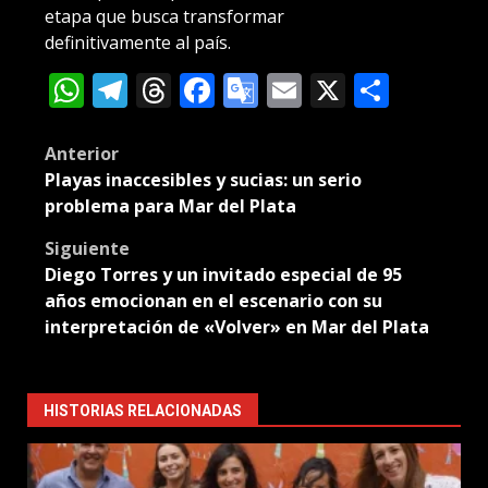
etapa que busca transformar
definitivamente al país.
WhatsApp
Telegram
Threads
Facebook
Google
Email
X
Compa
Translate
Post
Anterior
Playas inaccesibles y sucias: un serio
navigation
problema para Mar del Plata
Siguiente
Diego Torres y un invitado especial de 95
años emocionan en el escenario con su
interpretación de «Volver» en Mar del Plata
HISTORIAS RELACIONADAS