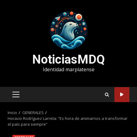
Saltar
al
contenido
NoticiasMDQ
Identidad marplatense
MENÚ
PRINCIPAL
Inicio
GENERALES
Horacio Rodríguez Larreta: “Es hora de animarnos a transformar
el país para siempre”