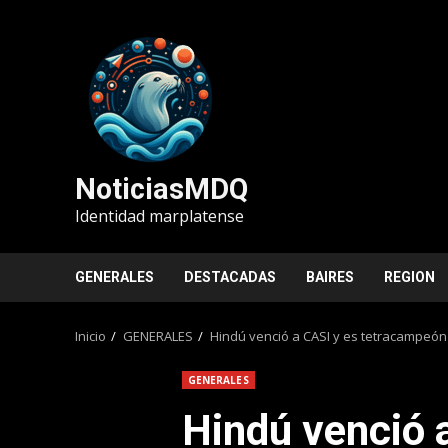
Saltar
al
contenido
NoticiasMDQ
Identidad marplatense
GENERALES
DESTACADAS
BAIRES
REGION
Inicio
GENERALES
Hindú venció a CASI y es tetracampeón
GENERALES
Hindú venció 