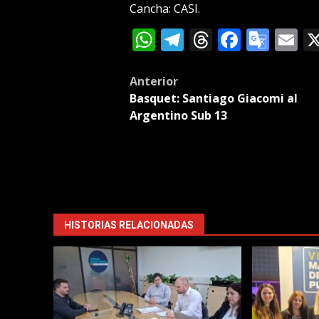
Cancha: CASI.
WhatsApp
Telegram
Threads
Facebo
Goog
E
Tran
Post
Anterior
Basquet: Santiago Giacomi al
navigation
Argentino Sub 13
HISTORIAS RELACIONADAS