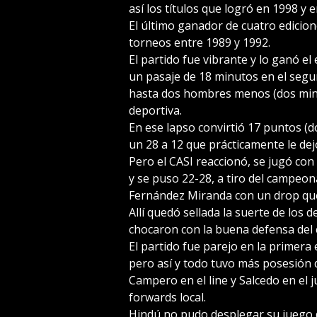
así los títulos que logró en 1998 y 
El último ganador de cuatro edicio
torneos entre 1989 y 1992.
El partido fue vibrante y lo ganó 
un pasaje de 18 minutos en el segu
hasta dos hombres menos (dos min
deportiva.
En ese lapso convirtió 17 puntos (do
un 28 a 12 que prácticamente le dejó
Pero el CASI reaccionó, se jugó con
y se puso 22-28, a tiro del campeon
Fernández Miranda con un drop que t
Allí quedó sellada la suerte de los 
chocaron con la buena defensa del
El partido fue parejo en la primera
pero así y todo tuvo más posesión 
Campero en el line y Salcedo en el 
forwards local.
Hindú no pudo desplegar su juego d