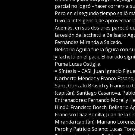
parcial no logró «hacer correr» a su
Pero en el segundo tiempo salió má
tuvo la inteligencia de aprovechar la
Además, en sus dos tries pareció q
la cesión de Iacchetti a Belisario Ag
Fernández Miranda a Salcedo.
Belisario Agulla fue la figura con s
y Iachetti en el pack. El partido sig
Puma Lucas Ostiglia.
= Síntesis – CASI: Juan Ignacio Figu
Norberto Méndez y Franco Fasano; 
Sanz, Gonzalo Brasich y Francisco 
(capitán); Santiago Casanova, Pablo
Entrenadores: Fernando Morel y He
Hindú: Francisco Bosch; Belisario A
Francisco Díaz Bonilla; Juan de la
Miranda (capitán); Mariano Lorenzett
Perok y Patricio Solano; Lucas Tor