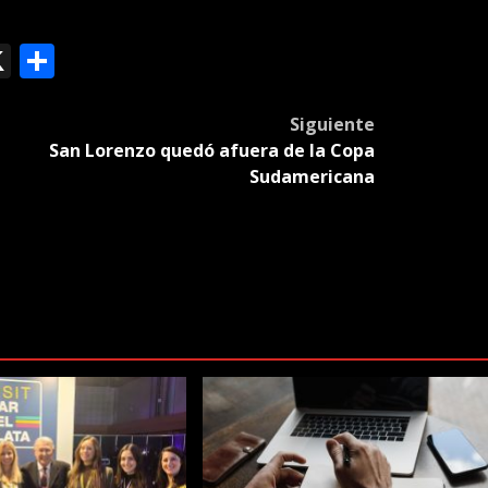
ok
le
mail
X
Compartir
slate
Siguiente
San Lorenzo quedó afuera de la Copa
Sudamericana