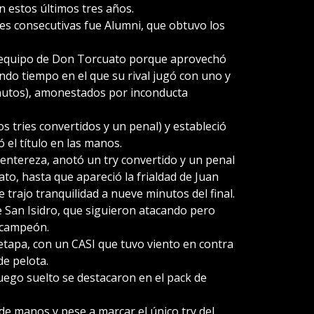
en estos últimos tres años.
nes consecutivas fue Alumni, que obtuvo los
el equipo de Don Torcuato porque aprovechó
ndo tiempo en el que su rival jugó con uno y
utos), amonestados por inconducta
s tries convertidos y un penal) y estableció
 el título en las manos.
 entereza, anotó un try convertido y un penal
ato, hasta que apareció la frialdad de Juan
rajo tranquilidad a nueve minutos del final.
de San Isidro, que siguieron atacando pero
 campeón.
 etapa, con un CASI que tuvo viento en contra
de pelota.
juego suelto se destacaron en el pack de
e manos y pese a marcar el único try del