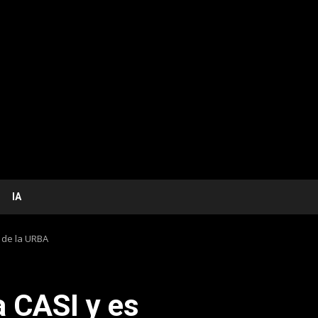
IA
 de la URBA
a CASI y es