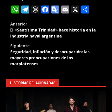
WhatsApp
Telegram
Threads
Facebook
Google
Email
X
Compa
Translate
Post
Anterior
El «Santísima Trinidad» hace historia en la
navigation
industria naval argentina
Siguiente
Seguridad, inflación y desocupación: las
mayores preocupaciones de los
marplatenses
HISTORIAS RELACIONADAS