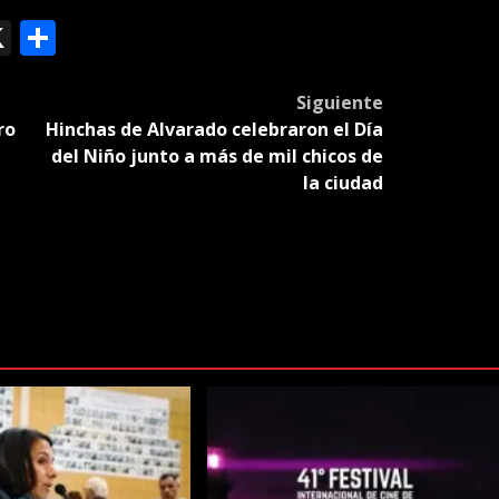
ok
le
mail
X
Compartir
slate
Siguiente
ro
Hinchas de Alvarado celebraron el Día
a
del Niño junto a más de mil chicos de
la ciudad