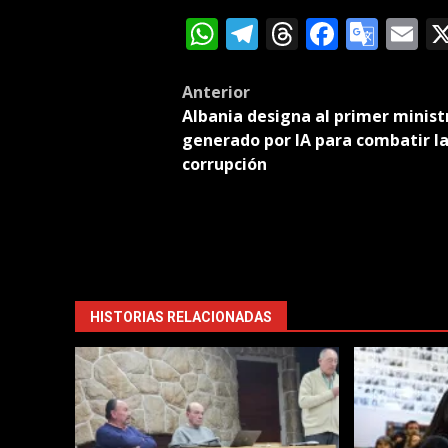
WhatsApp
Telegram
Threads
Facebo
Goog
E
Tran
Post
Anterior
Albania designa al primer minist
navigation
generado por IA para combatir l
corrupción
HISTORIAS RELACIONADAS