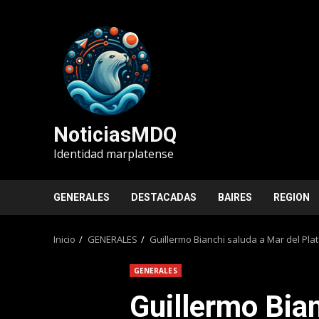
Saltar
al
contenido
NoticiasMDQ
Identidad marplatense
GENERALES
DESTACADAS
BAIRES
REGION
Inicio
GENERALES
Guillermo Bianchi saluda a Mar del Pla
GENERALES
Guillermo Bia