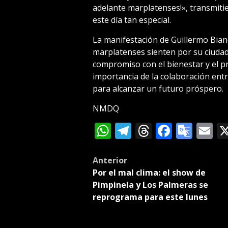
adelante marplatenses!», transmiti
este día tan especial.
La manifestación de Guillermo Bianch
marplatenses sienten por su ciudad 
compromiso con el bienestar y el p
importancia de la colaboración entr
para alcanzar un futuro próspero.
NMDQ
WhatsApp
Telegram
Threads
Facebo
Goog
E
Tran
Post
Anterior
Por el mal clima: el show de
navigation
Pimpinela y Los Palmeras se
reprograma para este lunes